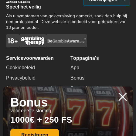
Speel het veilig
Als u symptomen van gokverslaving opmerkt, zoek dan hulp bij
een professional. Deze website is bedoeld voor gebruikers van
18 jaar en ouder.
Servicevoorwaarden
Toppagina's
Cookiebeleid
App
Privacybeleid
Bonus
Algemene voorwaarden
Promotiecode
Bonus
Verantwoord Gokken
Geen Stortingsbonus
voor eerste storting
Contacten
1000€ + 250 FS
+357 97421835
info@starbet-casino.net
Registreren