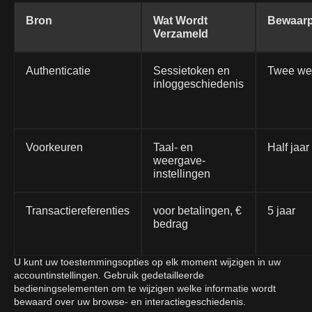
Bron
Wat Wordt
Bewaarp
Verzameld
Authenticatie
Sessietoken en
Twee we
inloggeschiedenis
Voorkeuren
Taal- en
Half jaar
weergave-
instellingen
Transactiereferenties
voor betalingen, €
5 jaar
bedrag
U kunt uw toestemmingsopties op elk moment wijzigen in uw
accountinstellingen. Gebruik gedetailleerde
bedieningselementen om te wijzigen welke informatie wordt
bewaard over uw browse- en interactiegeschiedenis.