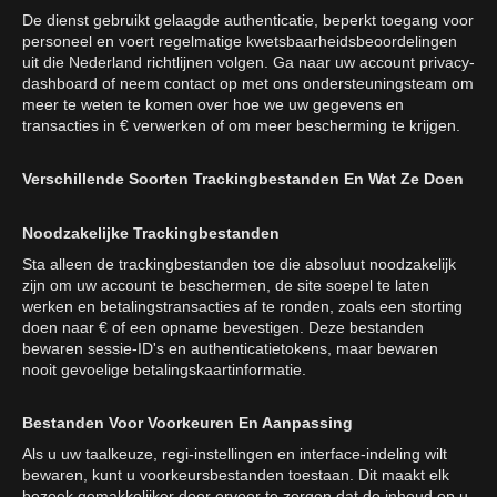
De dienst gebruikt gelaagde authenticatie, beperkt toegang voor
personeel en voert regelmatige kwetsbaarheidsbeoordelingen
uit die Nederland richtlijnen volgen. Ga naar uw account privacy-
dashboard of neem contact op met ons ondersteuningsteam om
meer te weten te komen over hoe we uw gegevens en
transacties in € verwerken of om meer bescherming te krijgen.
Verschillende Soorten Trackingbestanden En Wat Ze Doen
Noodzakelijke Trackingbestanden
Sta alleen de trackingbestanden toe die absoluut noodzakelijk
zijn om uw account te beschermen, de site soepel te laten
werken en betalingstransacties af te ronden, zoals een storting
doen naar € of een opname bevestigen. Deze bestanden
bewaren sessie-ID's en authenticatietokens, maar bewaren
nooit gevoelige betalingskaartinformatie.
Bestanden Voor Voorkeuren En Aanpassing
Als u uw taalkeuze, regi-instellingen en interface-indeling wilt
bewaren, kunt u voorkeursbestanden toestaan. Dit maakt elk
bezoek gemakkelijker door ervoor te zorgen dat de inhoud op u