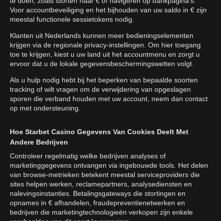
te doen, zoals storten naar € of navigeren op bankpagina's.
Voor accountbeveiliging en het bijhouden van uw saldo in € zijn
meestal functionele sessietokens nodig.
Klanten uit Nederlands kunnen meer bedieningselementen
krijgen via de regionale privacy-instellingen. Om hier toegang
toe te krijgen, kiest u uw land uit het accountmenu en zorgt u
ervoor dat u de lokale gegevensbeschermingswetten volgt.
Als u hulp nodig hebt bij het beperken van bepaalde soorten
tracking of wilt vragen om de verwijdering van opgeslagen
sporen die verband houden met uw account, neem dan contact
op met ondersteuning.
Hoe Starbet Casino Gegevens Van Cookies Deelt Met
Andere Bedrijven
Controleer regelmatig welke bedrijven analyses of
marketinggegevens ontvangen via ingebouwde tools. Het delen
van browse-metrieken betekent meestal serviceproviders die
sites helpen werken, reclamepartners, analysediensten en
nalevingsinstanties. Betalingsgateways die stortingen en
opnames in € afhandelen, fraudepreventienetwerken en
bedrijven die marketingtechnologieën verkopen zijn enkele