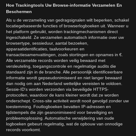
Hoe Trackingtools Uw Browse-informatie Verzamelen En
Beschermen
Als u de verzameling van gedragsignalen wilt beperken, schakel
locatiegebaseerde functies of browserlogboeken uit. Wanneer u
het platform gebruikt, worden trackingmechanismen direct
ingeschakeld. Ze verzamelen automatisch informatie over uw
browsertype, sessieduur, aantal bezoeken,
apparaatidentificaties, taalvoorkeuren en
transactiesamenvattingen, zoals stortingen en opnames in €.
Alle verzamelde records worden veilig bewaard met
versleuteling, toegangscontrole en regelmatige audits die
standaard zijn in de branche. Alle persoonlijk identificeerbare
informatie wordt gepseudonimiseerd en niet langer bewaard
dan nodig om aan Nederland wettelijke vereisten te voldoen.
Sessie-ID's worden verzonden via beveiligde HTTPS-
protocollen, waardoor de kans kleiner wordt dat ze worden
onderschept. Cross-site activiteit wordt nooit gevolgd zonder uw
toestemming. Foutlogboeken bevatten IP-adressen en
tijdstempels die zijn geanonimiseerd voor beveiliging en
probleemoplossing. Automatische verwijdering van oude
logboeken gebeurt regelmatig, wat de opbouw van onnodige
records voorkomt.