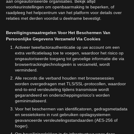
aan ongeautoriseerde organisaties. Bekijk altijd
voorkeurinstellingen om openbaarmaking te beperken, of
raadpleeg het helpcentrum van het platform voor details over
relaties met derden voordat u deelname bevestigt.
Beveiligingsmaatregelen Voor Het Beschermen Van
Persoonlijke Gegevens Verzameld Via Cookies
Activeer tweefactorauthenticatie op uw account om een
extra verificatielaag toe te voegen, waardoor het risico op
ongeautoriseerde toegang tot gevoelige informatie die via
browsertrackingtechnologieën is verzameld, wordt
verminderd.
Alle records die verband houden met browsesessies
worden overgedragen met TLS/SSL-protocollen, waardoor
end-to-end versleuteling tijdens transmissie wordt
gegarandeerd en onderscheppingsrisico's worden
geminimaliseerd.
Voor het beschermen van identificatoren, gedragsmetadata
en sessietokens in rust gebruiken opslagsystemen
geavanceerde versleutelingsstandaarden (AES-256 of
hoger).
Om beveiligingslekken in de infrastructuur waar deze