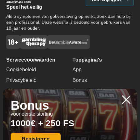
Speel het veilig
Als u symptomen van gokverslaving opmerkt, zoek dan hulp bij
een professional. Deze website is bedoeld voor gebruikers van
18 jaar en ouder.
Servicevoorwaarden
Toppagina's
Cookiebeleid
App
Privacybeleid
Bonus
Algemene voorwaarden
Promotiecode
Bonus
Verantwoord Gokken
Geen Stortingsbonus
voor eerste storting
Contacten
1000€ + 250 FS
+357 97421835
info@starbet-casino.net
Registreren