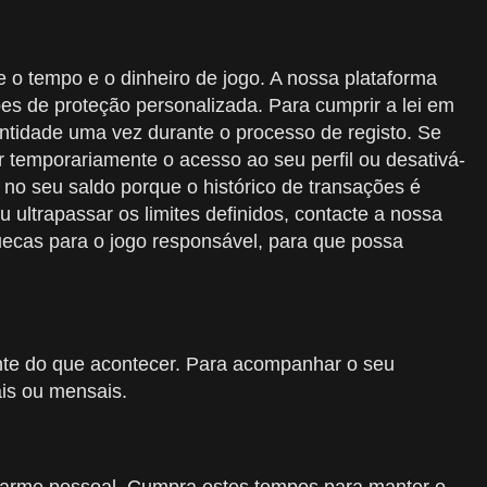
re o tempo e o dinheiro de jogo. A nossa plataforma
ões de proteção personalizada. Para cumprir a lei em
entidade uma vez durante o processo de registo. Se
r temporariamente o acesso ao seu perfil ou desativá-
o seu saldo porque o histórico de transações é
ultrapassar os limites definidos, contacte a nossa
ecas para o jogo responsável, para que possa
nte do que acontecer. Para acompanhar o seu
ais ou mensais.