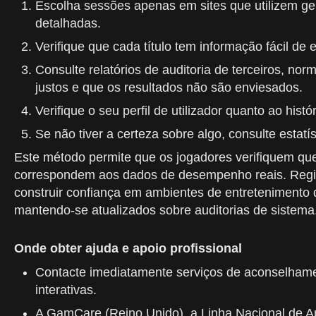
Escolha sessões apenas em sites que utilizem ge
detalhadas.
Verifique que cada título tem informação fácil de
Consulte relatórios de auditoria de terceiros, 
justos e que os resultados não são enviesados.
Verifique o seu perfil de utilizador quanto ao his
Se não tiver a certeza sobre algo, consulte estat
Este método permite que os jogadores verifiquem qu
correspondem aos dados de desempenho reais. Regist
construir confiança em ambientes de entretenimento d
mantendo-se atualizados sobre auditorias de sistema
Onde obter ajuda e apoio profissional
Contacte imediatamente serviços de aconselhament
interativas.
A GamCare (Reino Unido), a Linha Nacional de 