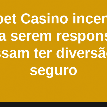
bet Casino incen
a serem respon
sam ter diversã
seguro