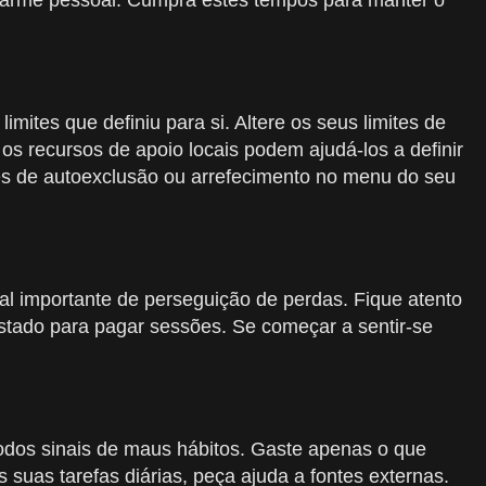
 alarme pessoal. Cumpra estes tempos para manter o
mites que definiu para si. Altere os seus limites de
s recursos de apoio locais podem ajudá-los a definir
pções de autoexclusão ou arrefecimento no menu do seu
nal importante de perseguição de perdas. Fique atento
estado para pagar sessões. Se começar a sentir-se
 todos sinais de maus hábitos. Gaste apenas o que
s suas tarefas diárias, peça ajuda a fontes externas.