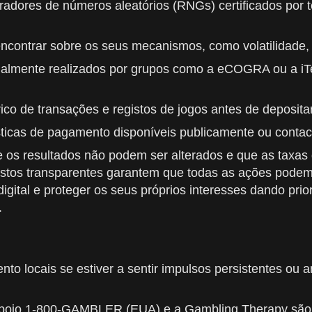
radores de números aleatórios (RNGs) certificados por
 encontrar sobre os seus mecanismos, como volatilidade, 
normalmente realizados por grupos como a eCOGRA ou a iT
tórico de transações e registos de jogos antes de deposita
ísticas de pagamento disponíveis publicamente ou contact
e os resultados não podem ser alterados e que as taxas
os transparentes garantem que todas as ações podem s
igital e proteger os seus próprios interesses dando pri
.
o locais se estiver a sentir impulsos persistentes ou a
Apoio 1-800-GAMBLER (EUA) e a Gambling Therapy são t