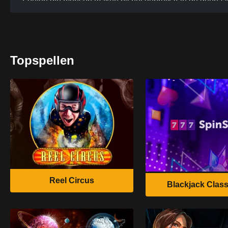
Fouten die mensen maken bij het gebruik van de geen-s
Hoe opnemen na winst met een geen-stortingsbonus voor
Iedereen moet de algemene voorwaarden lezen voordat 
Topspellen
Beloningen maximaliseren: hoe meer winnen bij Starbet
Problemen oplossen met bonuscodes of activering van gr
Veelvoorkomende activeringsobstakels
Account- en betalingsverificatieproblemen
Reel Circus
Blackjack Class