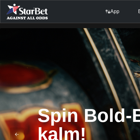
App
Spin Bold-B
kalm!