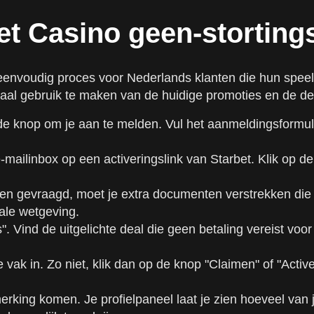
bet Casino geen-storting
 eenvoudig proces voor Nederlands klanten die hun spee
imaal gebruik te maken van de huidige promoties en de 
 de knop om je aan te melden. Vul het aanmeldingsformuli
mailinbox op een activeringslink van Starbet. Klik op de 
n gevraagd, moet je extra documenten verstrekken die j
kale wetgeving.
. Vind de uitgelichte deal die geen betaling vereist voor
te vak in. Zo niet, klik dan op de knop "Claimen" of "Act
nmerking komen. Je profielpaneel laat je zien hoeveel van