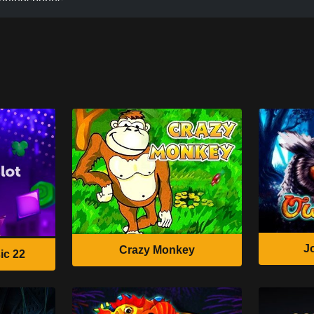
tortingsbonus
 spelers uit Nederlands
een claim wordt ingediend
 Casino
atis spins
Crazy Monkey
ic 22
J