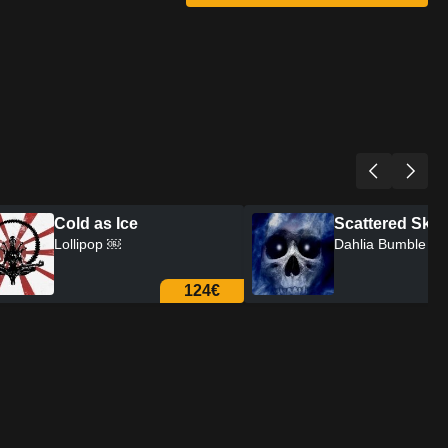
Scattered Skies
Cold as Ice
Wildman
Lollipop ￼
119€