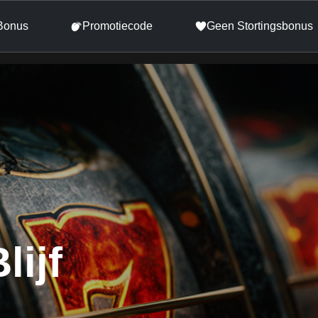
Bonus
Promotiecode
Geen Stortingsbonus
lijf