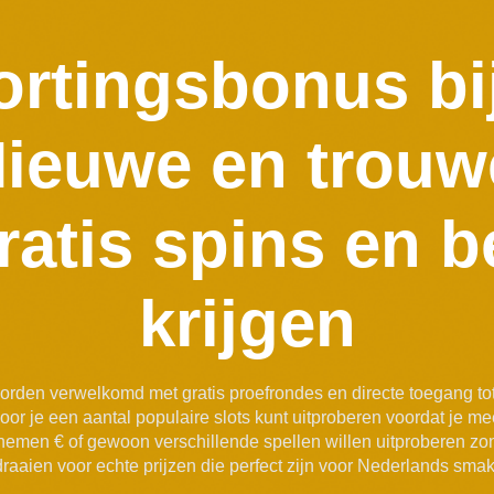
ortingsbonus bij
ieuwe en trouw
atis spins en 
krijgen
den verwelkomd met gratis proefrondes en directe toegang tot 
r je een aantal populaire slots kunt uitproberen voordat je mee
pnemen € of gewoon verschillende spellen willen uitproberen zo
draaien voor echte prijzen die perfect zijn voor Nederlands sma