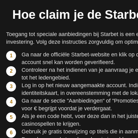
Hoe claim je de Star
Toegang tot speciale aanbiedingen bij Starbet is een
investering. Volg deze instructies zorgvuldig om opt
Ga naar de officiële Starbet-website en klik op
account snel kan worden geverifieerd.
Controleer na het indienen van je aanvraag je e-
tot het ledengebied.
Log in op het nieuw aangemaakte account. Indie
identiteitskaart, in overeenstemming met de lo
Ga naar de sectie "Aanbiedingen" of "Promoties"
voor € begrijpt voordat je verdergaat.
Als je een code hebt, voer deze dan in het juis
casinospellen te krijgen.
Gebruik je gratis toewijzing op titels die in aa