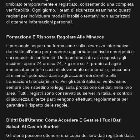
timbrato temporalmente e registrato, consentendo una completa
verificabilità. Ogni giorno, i team di sicurezza esaminano questi
registri per individuare modelli insoliti o tentativi non autorizzati
di ottenere informazioni personali.
Formazione E Risposta Regolare Alle Minacce
Il personale segue una formazione sulla sicurezza informatica
due volte all'anno per rimanere aggiornato sui rischi emergenti e
sui requisiti di conformità. Un team dedicato alla risposta agli
incidenti opera 24 ore su 24, 7 giorni su 7, pronto ad agire
immediatamente in caso di rilevamento di anomalie, riducendo
al minimo i potenziali danni agli account dei clienti e alle
transazioni finanziarie in €. Per gli utenti italiano, verifichiamo
sempre che rispettino le leggi sulla protezione dei dati nella loro
area. Tutti i registri sono conservati su server in Italia, e controlli
di sicurezza di terze parti vengono effettuati regolarmente per
garantire il rispetto delle regole.
Diritti Dell'Utente: Come Accedere E Gestire I Tuoi Dati
Salvati Al Casinò Starbet
Gli utenti possono ottenere una copia dei loro dati registrati dalla