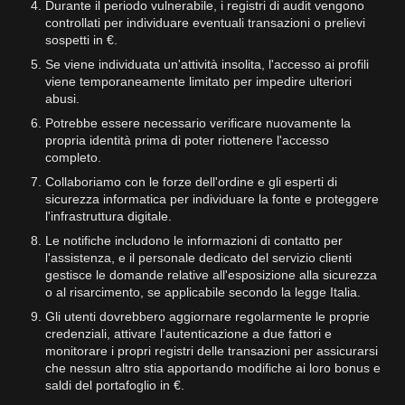
Durante il periodo vulnerabile, i registri di audit vengono
controllati per individuare eventuali transazioni o prelievi
sospetti in €.
Se viene individuata un'attività insolita, l'accesso ai profili
viene temporaneamente limitato per impedire ulteriori
abusi.
Potrebbe essere necessario verificare nuovamente la
propria identità prima di poter riottenere l'accesso
completo.
Collaboriamo con le forze dell'ordine e gli esperti di
sicurezza informatica per individuare la fonte e proteggere
l'infrastruttura digitale.
Le notifiche includono le informazioni di contatto per
l'assistenza, e il personale dedicato del servizio clienti
gestisce le domande relative all'esposizione alla sicurezza
o al risarcimento, se applicabile secondo la legge Italia.
Gli utenti dovrebbero aggiornare regolarmente le proprie
credenziali, attivare l'autenticazione a due fattori e
monitorare i propri registri delle transazioni per assicurarsi
che nessun altro stia apportando modifiche ai loro bonus e
saldi del portafoglio in €.