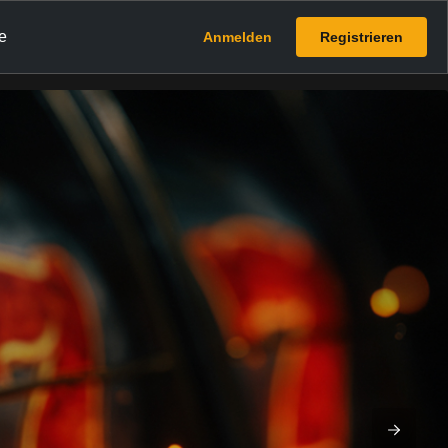
e
Anmelden
Registrieren