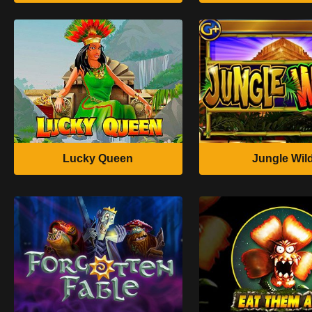
Häufige Fehler, die Sie bei der Verwendung von Starbet
Probleme mit Timing und Ablauf
Falsche Einzahlungsaktionen
So beheben Sie Probleme bei der Aktivierung von Star
Tipps zur Maximierung Ihres Bonus mit Starbet-Codes
Einzahlungsbeträge optimieren
Lucky Queen
Jungle Wil
Wählen Sie die richtigen Spiele strategisch
So erhalten Sie Hilfe, wenn Ihr Starbet-Gutschein nicht fu