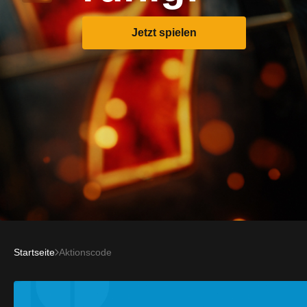
Jetzt spielen
Startseite
Aktionscode