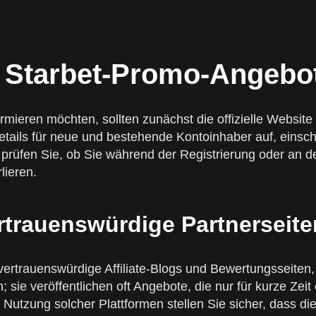
e Starbet-Promo-Angebot
rmieren möchten, sollten zunächst die offizielle Website a
tails für neue und bestehende Kontoinhaber auf, einsch
n, prüfen Sie, ob Sie während der Registrierung oder a
lieren.
ertrauenswürdige Partnerseite
rtrauenswürdige Affiliate-Blogs und Bewertungsseiten,
; sie veröffentlichen oft Angebote, die nur für kurze Ze
Nutzung solcher Plattformen stellen Sie sicher, dass die L