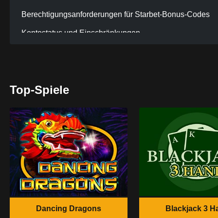
Berechtigungsanforderungen für Starbet-Bonus-Codes
Kontostatus und Einschränkungen
Einzahlungs- und Spielbedingungen
Verschiedene Arten exklusiver Boni, die Sie mit Promo-
Top-Spiele
Willkommenspakete und passende Einzahlungen
Freispiele, Nachladevorteile und Cashback-Angebote
Dinge, die Sie über das Umsatzbedingungen vor der Nut
Häufige Umsatzmultiplikatoren
Spielbeiträge und Zeitlimits
Starbet-Promo-Codes im Vergleich zu regulären Casino
Die Hauptunterschiede zwischen personalisierten Ange
Dancing Dragons
Blackjack 3 H
Strategische Tipps zur Maximierung jeder Angebotsart